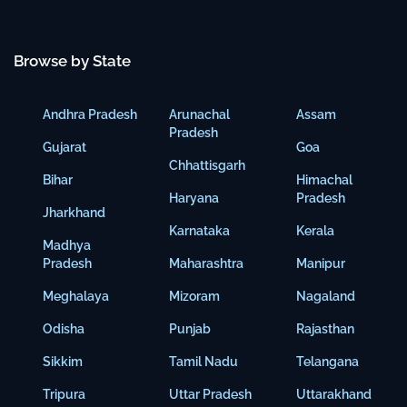
Browse by State
Andhra Pradesh
Arunachal
Assam
Pradesh
Gujarat
Goa
Chhattisgarh
Bihar
Himachal
Haryana
Pradesh
Jharkhand
Karnataka
Kerala
Madhya
Pradesh
Maharashtra
Manipur
Meghalaya
Mizoram
Nagaland
Odisha
Punjab
Rajasthan
Sikkim
Tamil Nadu
Telangana
Tripura
Uttar Pradesh
Uttarakhand