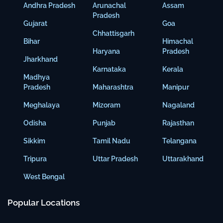
Andhra Pradesh
Arunachal
Assam
Pradesh
Gujarat
Goa
Chhattisgarh
Bihar
Himachal
Haryana
Pradesh
Jharkhand
Karnataka
Kerala
Madhya
Pradesh
Maharashtra
Manipur
Meghalaya
Mizoram
Nagaland
Odisha
Punjab
Rajasthan
Sikkim
Tamil Nadu
Telangana
Tripura
Uttar Pradesh
Uttarakhand
West Bengal
Popular Locations