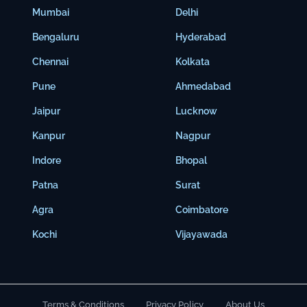
Mumbai
Delhi
Bengaluru
Hyderabad
Chennai
Kolkata
Pune
Ahmedabad
Jaipur
Lucknow
Kanpur
Nagpur
Indore
Bhopal
Patna
Surat
Agra
Coimbatore
Kochi
Vijayawada
Terms & Conditions
Privacy Policy
About Us