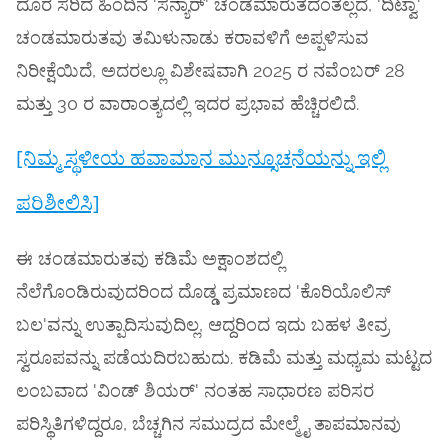
ದೂರ ಸರಿದ ಹಿಂದಿನ 'ಸನ್ಯಾರ್' ಚಂಡಮಾರುತದಂತಲ್ಲದೆ, 'ದಿಟ್ವಾ'
ಚಂಡಮಾರುತವು ತಮಿಳುನಾಡು ಕರಾವಳಿಗೆ ಅಪ್ಪಳಿಸುವ
ನಿರೀಕ್ಷೆಯಿದೆ, ಅದರಲ್ಲೂ ವಿಶೇಷವಾಗಿ 2025 ರ ನವೆಂಬರ್ 28
ಮತ್ತು 30 ರ ವಾರಾಂತ್ಯದಲ್ಲಿ ಇದರ ಪ್ರಭಾವ ಹೆಚ್ಚಿರಲಿದೆ.
[ನಿಮ್ಮ ಸ್ಥಳೀಯ ಹವಾಮಾನ ಮುನ್ಸೂಚನೆಯನ್ನು ಇಲ್ಲಿ
ಪರಿಶೀಲಿಸಿ]
ಈ ಚಂಡಮಾರುತವು ಕಡಿಮೆ ಅಕ್ಷಾಂಶದಲ್ಲಿ
ನೆಲೆಗೊಂಡಿರುವುದರಿಂದ ದೊಡ್ಡ ಪ್ರಮಾಣದ 'ಕೊರಿಯೊಲಿಸ್
ಬಲ'ವನ್ನು ಉತ್ಪಾದಿಸುವುದಿಲ್ಲ, ಆದ್ದರಿಂದ ಇದು ಬಹಳ ತೀವ್ರ
ಸ್ವರೂಪವನ್ನು ಪಡೆಯದಿರಬಹುದು. ಕಡಿಮೆ ಮತ್ತು ಮಧ್ಯಮ ಮಟ್ಟದ
ಲಂಬವಾದ 'ವಿಂಡ್ ಶಿಯರ್' ನಂತಹ ಸಾಧಾರಣ ಪರಿಸರ
ಪರಿಸ್ಥಿತಿಗಳಿದ್ದರೂ, ಬೆಚ್ಚಗಿನ ಸಮುದ್ರದ ಮೇಲ್ಮೈ ತಾಪಮಾನವು