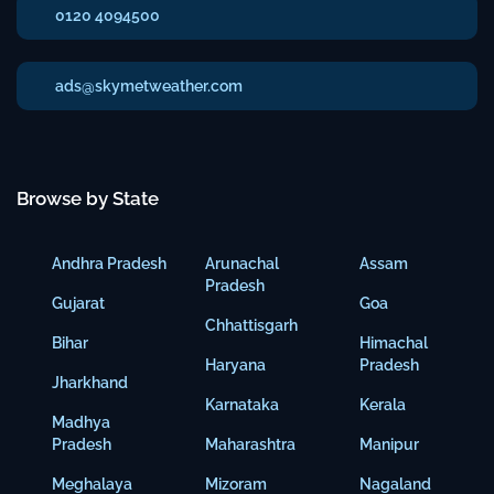
0120 4094500
ads@skymetweather.com
Browse by State
Andhra Pradesh
Arunachal
Assam
Pradesh
Gujarat
Goa
Chhattisgarh
Bihar
Himachal
Haryana
Pradesh
Jharkhand
Karnataka
Kerala
Madhya
Pradesh
Maharashtra
Manipur
Meghalaya
Mizoram
Nagaland