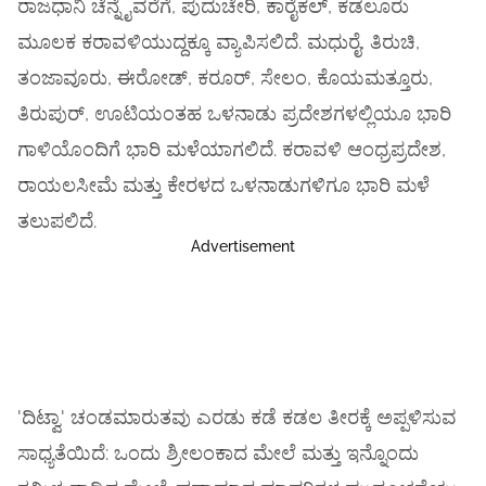
ರಾಜಧಾನಿ ಚೆನ್ನೈವರೆಗೆ, ಪುದುಚೇರಿ, ಕಾರೈಕಲ್, ಕಡಲೂರು
ಮೂಲಕ ಕರಾವಳಿಯುದ್ದಕ್ಕೂ ವ್ಯಾಪಿಸಲಿದೆ. ಮಧುರೈ, ತಿರುಚಿ,
ತಂಜಾವೂರು, ಈರೋಡ್, ಕರೂರ್, ಸೇಲಂ, ಕೊಯಮತ್ತೂರು,
ತಿರುಪುರ್, ಊಟಿಯಂತಹ ಒಳನಾಡು ಪ್ರದೇಶಗಳಲ್ಲಿಯೂ ಭಾರಿ
ಗಾಳಿಯೊಂದಿಗೆ ಭಾರಿ ಮಳೆಯಾಗಲಿದೆ. ಕರಾವಳಿ ಆಂಧ್ರಪ್ರದೇಶ,
ರಾಯಲಸೀಮೆ ಮತ್ತು ಕೇರಳದ ಒಳನಾಡುಗಳಿಗೂ ಭಾರಿ ಮಳೆ
ತಲುಪಲಿದೆ.
Advertisement
'ದಿಟ್ವಾ' ಚಂಡಮಾರುತವು ಎರಡು ಕಡೆ ಕಡಲ ತೀರಕ್ಕೆ ಅಪ್ಪಳಿಸುವ
ಸಾಧ್ಯತೆಯಿದೆ: ಒಂದು ಶ್ರೀಲಂಕಾದ ಮೇಲೆ ಮತ್ತು ಇನ್ನೊಂದು