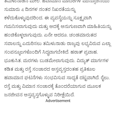
ತಮಿಳುನಾಡಿನ ಮೇಲೆ. ಹವಾಮಾನ ಮಾದರಿಗಳ ಮುನ್ಸೂಚನೆಯು
ಸುಮಾರು 4 ದಿನಗಳ ನಂತರ ನಿಖರತೆಯನ್ನು
ಕಳೆದುಕೊಳ್ಳುವುದರಿಂದ, ಈ ವ್ಯವಸ್ಥೆಯನ್ನು ಸೂಕ್ಷ್ಮವಾಗಿ
ಗಮನಿಸಲಾಗುವುದು ಮತ್ತು ಅದಕ್ಕೆ ಅನುಗುಣವಾಗಿ ಮಾಹಿತಿಯನ್ನು
ಹಂಚಿಕೊಳ್ಳಲಾಗುವುದು. ಏನೇ ಆದರೂ, ಚಂಡಮಾರುತದ
ಸವಾಲನ್ನು ಎದುರಿಸಲು ತಮಿಳುನಾಡು ರಾಜ್ಯವು ಲಭ್ಯವಿರುವ ಎಲ್ಲಾ
ಸಂಪನ್ಮೂಲಗಳೊಂದಿಗೆ ಸಿದ್ಧವಾಗಬೇಕಿದೆ. ಹಠಾತ್ ಪ್ರವಾಹ,
ಭೂಕುಸಿತ, ಮರಗಳು ಬುಡಮೇಲಾಗುವುದು, ವಿದ್ಯುತ್ ಮಾರ್ಗಗಳ
ಕಡಿತ ಮತ್ತು ರಸ್ತೆ ಸಂಚಾರದ ಅಸ್ತವ್ಯಸ್ತದಂತಹ ಪ್ರತಿಕೂಲ
ಹವಾಮಾನ ಘಟನೆಗಳು ಸಂಭವಿಸುವ ಸಾಧ್ಯತೆ ದಟ್ಟವಾಗಿದೆ. ರೈಲು,
ರಸ್ತೆ ಮತ್ತು ವಿಮಾನ ಸಂಚಾರಕ್ಕೆ ತೊಂದರೆಯಾಗುವ ಮೂಲಕ
ಜನಜೀವನ ಅಸ್ತವ್ಯಸ್ತಗೊಳ್ಳುವ ನಿರೀಕ್ಷೆಯಿದೆ.
Advertisement