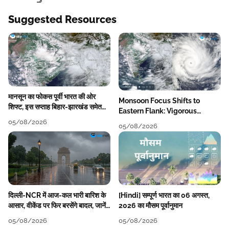
Suggested Resources
मानसून का फोकस पूर्वी भारत की ओर
Monsoon Focus Shifts to
शिफ्ट, इस सप्ताह बिहार-झारखंड समेत
Eastern Flank: Vigorous
कई राज्यों में तेज बारिश
Activity During The Week
05/08/2026
05/08/2026
दिल्ली-NCR में आज-कल भारी बारिश के
[Hindi] सम्पूर्ण भारत का 06 अगस्त,
आसार, वीकेंड पर फिर बरसेंगे बादल, जानें
2026 का मौसम पूर्वानुमान
पूरा मौसम पूर्वानुमान
05/08/2026
05/08/2026