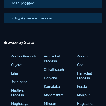
0120 4094500
ads@skymetweather.com
Browse by State
Andhra Pradesh
Arunachal
Assam
Pradesh
Gujarat
Goa
Chhattisgarh
Bihar
Himachal
Haryana
Pradesh
Jharkhand
Karnataka
Kerala
Madhya
Pradesh
Maharashtra
Manipur
Meghalaya
Mizoram
Nagaland