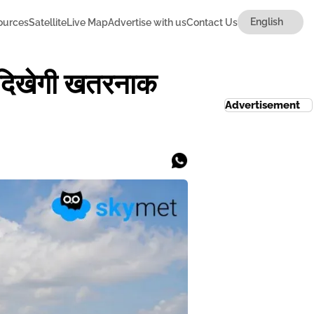
ources
Satellite
Live Map
Advertise with us
Contact Us
ं दिखेगी खतरनाक
Advertisement