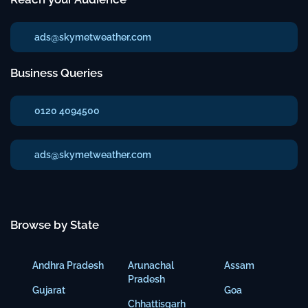
ads@skymetweather.com
Business Queries
0120 4094500
ads@skymetweather.com
Browse by State
Andhra Pradesh
Arunachal
Assam
Pradesh
Gujarat
Goa
Chhattisgarh