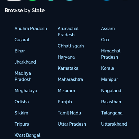
Browse by State
Andhra Pradesh
Arunachal
Assam
Pradesh
Gujarat
Goa
Chhattisgarh
Bihar
Himachal
Haryana
Pradesh
Jharkhand
Karnataka
Kerala
Madhya
Pradesh
Maharashtra
Manipur
Meghalaya
Mizoram
Nagaland
Odisha
Punjab
Rajasthan
Sikkim
Tamil Nadu
Telangana
Tripura
Uttar Pradesh
Uttarakhand
West Bengal