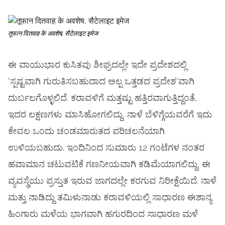
तूफान दितवाह के अवशेष, सैटेलाइट इमेज
ಈ ವಾಯುಭಾರ ಕುಸಿತವು ಶೀಘ್ರದಲ್ಲೇ ಇದೇ ಪ್ರದೇಶದಲ್ಲಿ
'ಸ್ಪಷ್ಟವಾಗಿ ಗುರುತಿಸಬಹುದಾದ ಅಲ್ಪ ಒತ್ತಡದ ಪ್ರದೇಶ'ವಾಗಿ
ದುರ್ಬಲಗೊಳ್ಳಲಿದೆ. ಕರಾವಳಿಗೆ ಮತ್ತಷ್ಟು ಹತ್ತಿರವಾಗುತ್ತಿದ್ದಂತೆ,
ಇದರ ಲಕ್ಷಣಗಳು ಮಾಸಿಹೋಗಲಿದ್ದು, ನಾಳೆ ಬೆಳಿಗ್ಗೆಯವರೆಗೆ ಇದು
ಕೇವಲ ಒಂದು ಚಂಡಮಾರುತದ ಪರಿಚಲನೆಯಾಗಿ
ಉಳಿಯಬಹುದು. ಇಂದಿನಿಂದ ಸುಮಾರು 12 ಗಂಟೆಗಳ ನಂತರ
ಹವಾಮಾನ ಚಟುವಟಿಕೆ ಗಣನೀಯವಾಗಿ ಕಡಿಮೆಯಾಗಲಿದ್ದು, ಈ
ವ್ಯವಸ್ಥೆಯು ಪ್ರಸ್ತುತ ಇರುವ ಜಾಗದಲ್ಲೇ ಕರಗುವ ನಿರೀಕ್ಷೆಯಿದೆ. ನಾಳೆ
ಮತ್ತು ನಾಡಿದ್ದು ತಮಿಳುನಾಡು ಕರಾವಳಿಯಲ್ಲಿ ಸಾಧಾರಣ ಈಶಾನ್ಯ
ಹಿಂಗಾರು ಮಳೆಯ ಭಾಗವಾಗಿ ಹಗುರದಿಂದ ಸಾಧಾರಣ ಮಳೆ