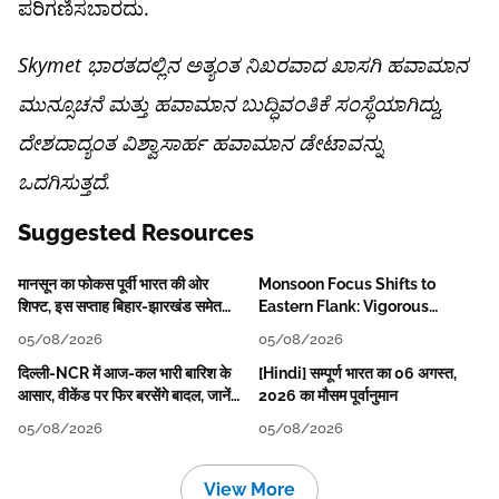
ಪರಿಗಣಿಸಬಾರದು.
Skymet ಭಾರತದಲ್ಲಿನ ಅತ್ಯಂತ ನಿಖರವಾದ ಖಾಸಗಿ ಹವಾಮಾನ
ಮುನ್ಸೂಚನೆ ಮತ್ತು ಹವಾಮಾನ ಬುದ್ಧಿವಂತಿಕೆ ಸಂಸ್ಥೆಯಾಗಿದ್ದು,
ದೇಶದಾದ್ಯಂತ ವಿಶ್ವಾಸಾರ್ಹ ಹವಾಮಾನ ಡೇಟಾವನ್ನು
ಒದಗಿಸುತ್ತದೆ.
Suggested Resources
मानसून का फोकस पूर्वी भारत की ओर
Monsoon Focus Shifts to
शिफ्ट, इस सप्ताह बिहार-झारखंड समेत
Eastern Flank: Vigorous
कई राज्यों में तेज बारिश
Activity During The Week
05/08/2026
05/08/2026
दिल्ली-NCR में आज-कल भारी बारिश के
[Hindi] सम्पूर्ण भारत का 06 अगस्त,
आसार, वीकेंड पर फिर बरसेंगे बादल, जानें
2026 का मौसम पूर्वानुमान
पूरा मौसम पूर्वानुमान
05/08/2026
05/08/2026
View More