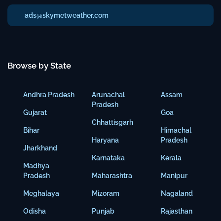
ads@skymetweather.com
Browse by State
Andhra Pradesh
Arunachal
Assam
Pradesh
Gujarat
Goa
Chhattisgarh
Bihar
Himachal
Haryana
Pradesh
Jharkhand
Karnataka
Kerala
Madhya
Pradesh
Maharashtra
Manipur
Meghalaya
Mizoram
Nagaland
Odisha
Punjab
Rajasthan