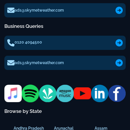
ads@skymetweather.com
Business Queries
0120 4094500
ads@skymetweather.com
Browse by State
Andhra Pradesh
Arunachal
Assam