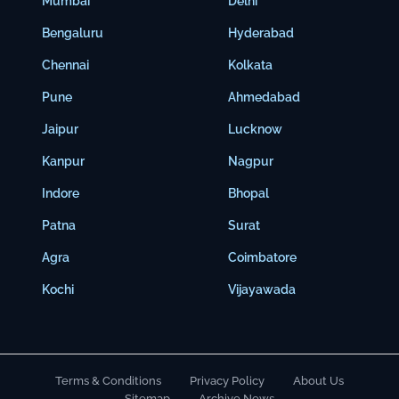
Mumbai
Delhi
Bengaluru
Hyderabad
Chennai
Kolkata
Pune
Ahmedabad
Jaipur
Lucknow
Kanpur
Nagpur
Indore
Bhopal
Patna
Surat
Agra
Coimbatore
Kochi
Vijayawada
Terms & Conditions
Privacy Policy
About Us
Sitemap
Archive News