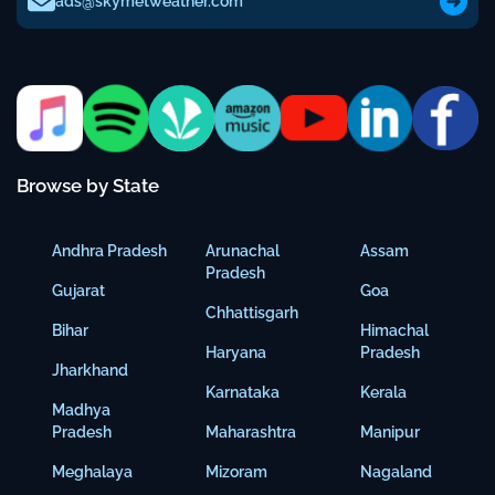
ads@skymetweather.com
Browse by State
Andhra Pradesh
Arunachal
Assam
Pradesh
Gujarat
Goa
Chhattisgarh
Bihar
Himachal
Haryana
Pradesh
Jharkhand
Karnataka
Kerala
Madhya
Pradesh
Maharashtra
Manipur
Meghalaya
Mizoram
Nagaland