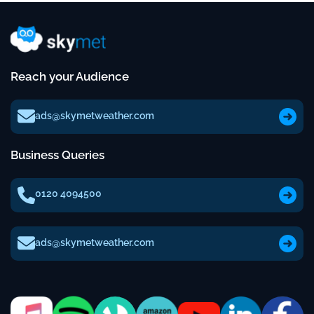
Reach your Audience
ads@skymetweather.com
Business Queries
0120 4094500
ads@skymetweather.com