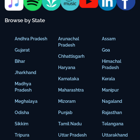
Browse by State
Andhra Pradesh
Arunachal
Assam
Pradesh
Gujarat
Goa
Chhattisgarh
Bihar
Himachal
Haryana
Pradesh
Jharkhand
Karnataka
Kerala
Madhya
Pradesh
Maharashtra
Manipur
Meghalaya
Mizoram
Nagaland
Odisha
Punjab
Rajasthan
Sikkim
Tamil Nadu
Telangana
Tripura
Uttar Pradesh
Uttarakhand