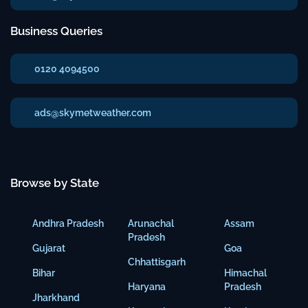
Business Queries
0120 4094500
ads@skymetweather.com
Browse by State
Andhra Pradesh
Arunachal
Assam
Pradesh
Gujarat
Goa
Chhattisgarh
Bihar
Himachal
Haryana
Pradesh
Jharkhand