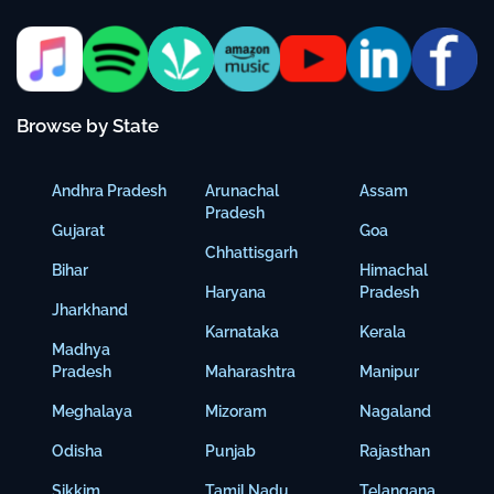
Browse by State
Andhra Pradesh
Arunachal
Assam
Pradesh
Gujarat
Goa
Chhattisgarh
Bihar
Himachal
Haryana
Pradesh
Jharkhand
Karnataka
Kerala
Madhya
Pradesh
Maharashtra
Manipur
Meghalaya
Mizoram
Nagaland
Odisha
Punjab
Rajasthan
Sikkim
Tamil Nadu
Telangana