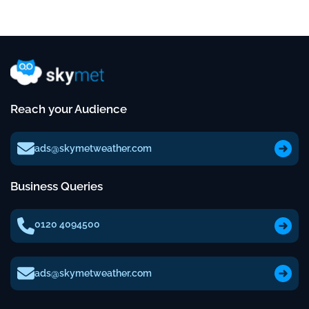
Reach your Audience
ads@skymetweather.com
Business Queries
0120 4094500
ads@skymetweather.com