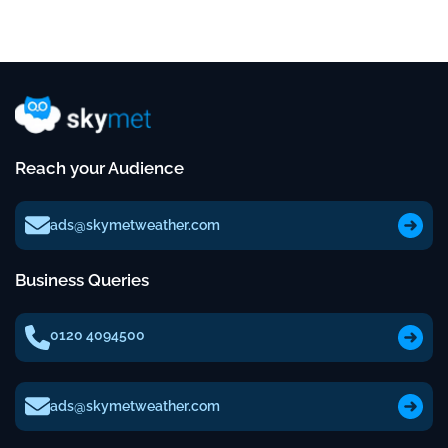
Reach your Audience
ads@skymetweather.com
Business Queries
0120 4094500
ads@skymetweather.com