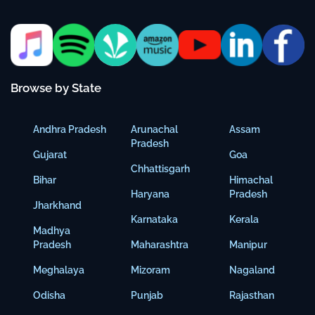
Browse by State
Andhra Pradesh
Arunachal
Assam
Pradesh
Gujarat
Goa
Chhattisgarh
Bihar
Himachal
Haryana
Pradesh
Jharkhand
Karnataka
Kerala
Madhya
Pradesh
Maharashtra
Manipur
Meghalaya
Mizoram
Nagaland
Odisha
Punjab
Rajasthan