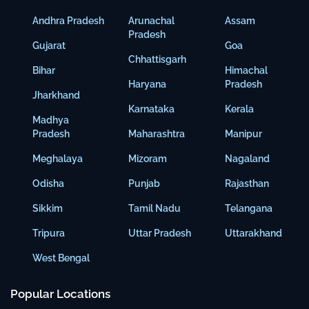
Andhra Pradesh
Arunachal
Assam
Pradesh
Gujarat
Goa
Chhattisgarh
Bihar
Himachal
Haryana
Pradesh
Jharkhand
Karnataka
Kerala
Madhya
Pradesh
Maharashtra
Manipur
Meghalaya
Mizoram
Nagaland
Odisha
Punjab
Rajasthan
Sikkim
Tamil Nadu
Telangana
Tripura
Uttar Pradesh
Uttarakhand
West Bengal
Popular Locations