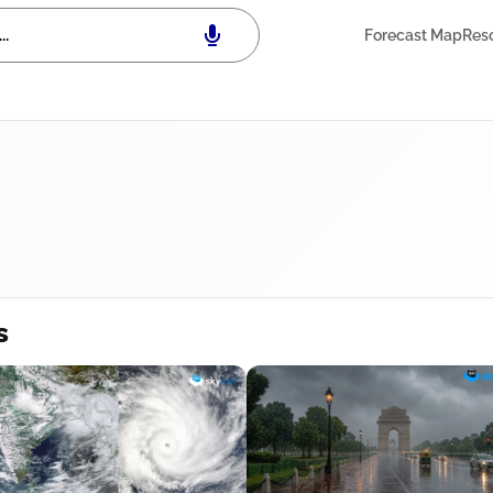
Forecast Map
Res
s