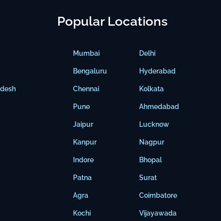
Popular Locations
Mumbai
Delhi
Bengaluru
Hyderabad
adesh
Chennai
Kolkata
Pune
Ahmedabad
Jaipur
Lucknow
Kanpur
Nagpur
Indore
Bhopal
Patna
Surat
Agra
Coimbatore
Kochi
Vijayawada