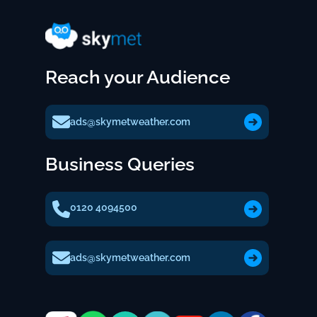
Reach your Audience
ads@skymetweather.com
Business Queries
0120 4094500
ads@skymetweather.com