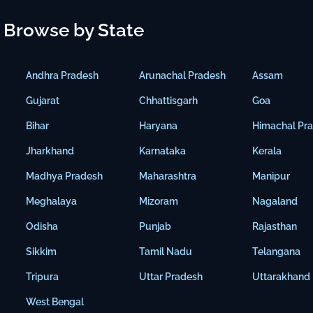
Browse by State
Andhra Pradesh
Arunachal Pradesh
Assam
Gujarat
Chhattisgarh
Goa
Bihar
Haryana
Himachal Pr
Jharkhand
Karnataka
Kerala
Madhya Pradesh
Maharashtra
Manipur
Meghalaya
Mizoram
Nagaland
Odisha
Punjab
Rajasthan
Sikkim
Tamil Nadu
Telangana
Tripura
Uttar Pradesh
Uttarakhand
West Bengal