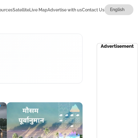
ources
Satellite
Live Map
Advertise with us
Contact Us
Advertisement