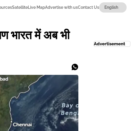
ources
Satellite
Live Map
Advertise with us
Contact Us
षिण भारत में अब भी
Advertisement