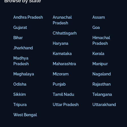
Browse by State
Andhra Pradesh
Arunachal
Assam
Pradesh
Gujarat
Goa
Chhattisgarh
Bihar
Himachal
Haryana
Pradesh
Jharkhand
Karnataka
Kerala
Madhya
Pradesh
Maharashtra
Manipur
Meghalaya
Mizoram
Nagaland
Odisha
Punjab
Rajasthan
Sikkim
Tamil Nadu
Telangana
Tripura
Uttar Pradesh
Uttarakhand
West Bengal