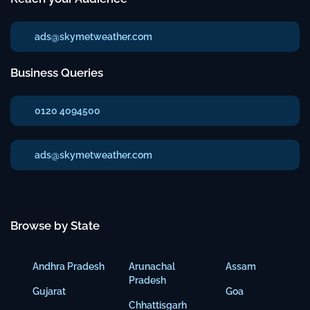
ads@skymetweather.com
Business Queries
0120 4094500
ads@skymetweather.com
Browse by State
Andhra Pradesh
Arunachal
Assam
Pradesh
Gujarat
Goa
Chhattisgarh