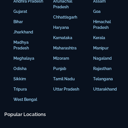
Andhra Pradesh
Arunachal
Assam
Pradesh
Gujarat
Goa
Chhattisgarh
Bihar
Himachal
Haryana
Pradesh
Jharkhand
Karnataka
Kerala
Madhya
Pradesh
Maharashtra
Manipur
Meghalaya
Mizoram
Nagaland
Odisha
Punjab
Rajasthan
Sikkim
Tamil Nadu
Telangana
Tripura
Uttar Pradesh
Uttarakhand
West Bengal
Popular Locations