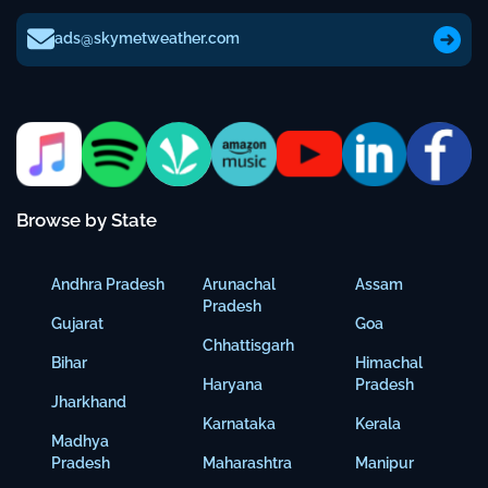
ads@skymetweather.com
Browse by State
Andhra Pradesh
Arunachal
Assam
Pradesh
Gujarat
Goa
Chhattisgarh
Bihar
Himachal
Haryana
Pradesh
Jharkhand
Karnataka
Kerala
Madhya
Pradesh
Maharashtra
Manipur