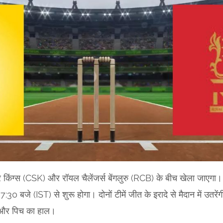
किंग्स (CSK) और रॉयल चैलेंजर्स बेंगलुरु (RCB) के बीच खेला जाएगा। 
7:30 बजे (IST) से शुरू होगा। दोनों टीमें जीत के इरादे से मैदान में उतर
सम और पिच का हाल।