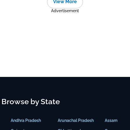
View More
Advertisement
Browse by State
Andhra Pradesh
Arunachal Pradesh
Assam