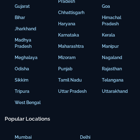
Pradesh
Gujarat
Goa
Chhattisgarh
Bihar
Himachal
Haryana
Pradesh
Jharkhand
Karnataka
Kerala
Madhya
Pradesh
Maharashtra
Manipur
Meghalaya
Mizoram
Nagaland
Odisha
Punjab
Rajasthan
Sikkim
Tamil Nadu
Telangana
Tripura
Uttar Pradesh
Uttarakhand
West Bengal
Popular Locations
Mumbai
Delhi