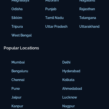
Meghalaya
Mizoram
Nagaland
Odisha
Punjab
Rajasthan
Sikkim
Tamil Nadu
Telangana
Tripura
Uttar Pradesh
Uttarakhand
West Bengal
Popular Locations
Mumbai
Delhi
Bengaluru
Hyderabad
Chennai
Kolkata
Pune
Ahmedabad
Jaipur
Lucknow
Kanpur
Nagpur