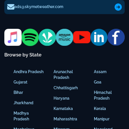
ads@skymetweather.com
Browse by State
Andhra Pradesh
Arunachal
Assam
Pradesh
Gujarat
Goa
Chhattisgarh
Bihar
Himachal
Haryana
Pradesh
Jharkhand
Karnataka
Kerala
Madhya
Pradesh
Maharashtra
Manipur