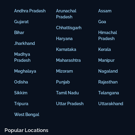
Andhra Pradesh
Arunachal
Assam
Pradesh
Gujarat
Goa
Chhattisgarh
Bihar
Himachal
Haryana
Pradesh
Jharkhand
Karnataka
Kerala
Madhya
Pradesh
Maharashtra
Manipur
Meghalaya
Mizoram
Nagaland
Odisha
Punjab
Rajasthan
Sikkim
Tamil Nadu
Telangana
Tripura
Uttar Pradesh
Uttarakhand
West Bengal
Popular Locations