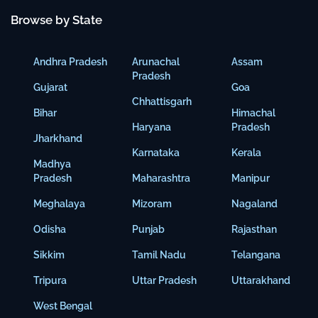
Browse by State
Andhra Pradesh
Arunachal
Assam
Pradesh
Gujarat
Goa
Chhattisgarh
Bihar
Himachal
Haryana
Pradesh
Jharkhand
Karnataka
Kerala
Madhya
Pradesh
Maharashtra
Manipur
Meghalaya
Mizoram
Nagaland
Odisha
Punjab
Rajasthan
Sikkim
Tamil Nadu
Telangana
Tripura
Uttar Pradesh
Uttarakhand
West Bengal