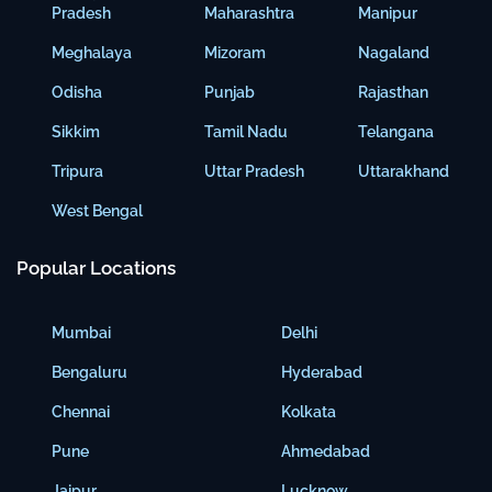
Pradesh
Maharashtra
Manipur
Meghalaya
Mizoram
Nagaland
Odisha
Punjab
Rajasthan
Sikkim
Tamil Nadu
Telangana
Tripura
Uttar Pradesh
Uttarakhand
West Bengal
Popular Locations
Mumbai
Delhi
Bengaluru
Hyderabad
Chennai
Kolkata
Pune
Ahmedabad
Jaipur
Lucknow