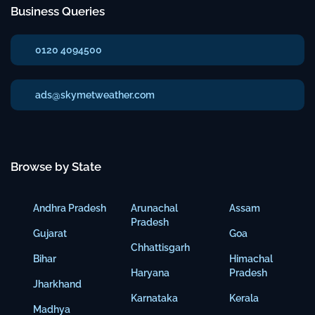
Business Queries
0120 4094500
ads@skymetweather.com
Browse by State
Andhra Pradesh
Arunachal
Assam
Pradesh
Gujarat
Goa
Chhattisgarh
Bihar
Himachal
Haryana
Pradesh
Jharkhand
Karnataka
Kerala
Madhya