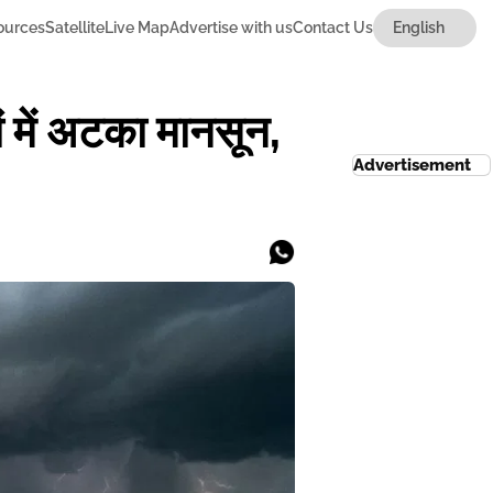
ources
Satellite
Live Map
Advertise with us
Contact Us
 में अटका मानसून,
Advertisement