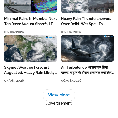
Minimal Rains In Mumbai Next
Heavy Rain-Thundershowers
Ten Days: August Shortfall To
Over Delhi: Wet Spell To
Grow
Continue Till Mid-Week Next
07/08/2026
07/08/2026
Skymet Weather Forecast
Air Turbulence: आसमान में छिपा
August 08: Heavy Rain Likely
खतरा, उड़ान के दौरान अचानक क्यों हिलने
Over Uttar Pradesh, Bihar,
लगता है विमान? जानें वजह
07/08/2026
06/08/2026
West Bengal, Odisha, Kerala &
Coastal Karnataka
View More
Advertisement