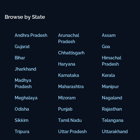
Browse by State
Andhra Pradesh
Arunachal
Assam
Pradesh
Gujarat
Goa
Chhattisgarh
Bihar
Himachal
Haryana
Pradesh
Jharkhand
Karnataka
Kerala
Madhya
Pradesh
Maharashtra
Manipur
Meghalaya
Mizoram
Nagaland
Odisha
Punjab
Rajasthan
Sikkim
Tamil Nadu
Telangana
Tripura
Uttar Pradesh
Uttarakhand